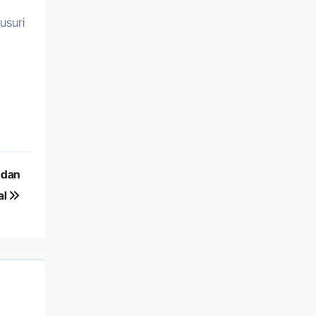
usuri
 dan
al