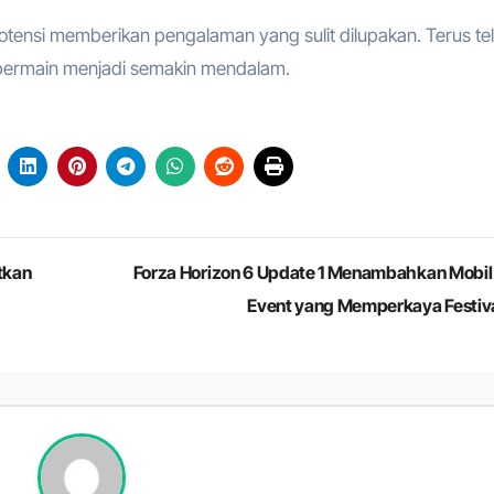
ensi memberikan pengalaman yang sulit dilupakan. Terus tel
 bermain menjadi semakin mendalam.
tkan
Forza Horizon 6 Update 1 Menambahkan Mobil
Event yang Memperkaya Festiv