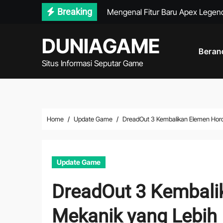
Skip
Breaking
Mengenal Fitur Baru Apex Legen
to
Update Karakter Zenless Zone Z
content
DUNIAGAME
Beran
Battlefield 6 Menawarkan Gamepla
Situs Informasi Seputar Game
Strategi Berburu Monster Hunte
Doom The Dark Ages Tampilkan P
Perubahan Besar Diablo IV Seas
Home
Update Game
DreadOut 3 Kembalikan Elemen Horo
Rahasia Wilayah Baru Genshin I
Eksplorasi Dunia Death Stranding
Update Game
Panduan Push Rank Honor of Kin
DreadOut 3 Kembali
Era Baru Game FPS Dimulai Melal
Mekanik yang Lebih 