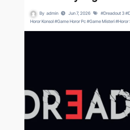
By
admin
Jun 7, 2026
#
Dreadout 3
#
D
Horor Konsol
#
Game Horor Pc
#
Game Misteri
#
Horor 