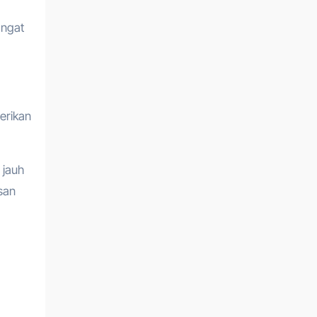
angat
erikan
 jauh
san