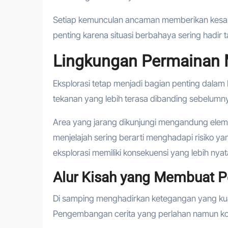
Setiap kemunculan ancaman memberikan kesan
penting karena situasi berbahaya sering hadir 
Lingkungan Permainan 
Eksplorasi tetap menjadi bagian penting dala
tekanan yang lebih terasa dibanding sebelumn
Area yang jarang dikunjungi mengandung ele
menjelajah sering berarti menghadapi risiko ya
eksplorasi memiliki konsekuensi yang lebih nyat
Alur Kisah yang Membuat 
Di samping menghadirkan ketegangan yang kua
Pengembangan cerita yang perlahan namun k