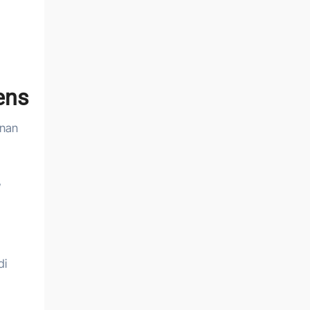
ens
inan
,
di