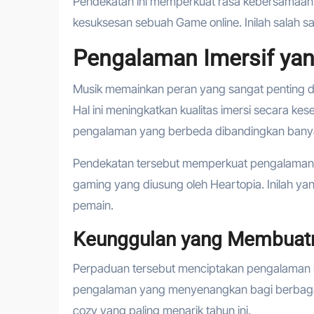
Pendekatan ini memperkuat rasa kebersamaan da
kesuksesan sebuah Game online. Inilah salah 
Pengalaman Imersif ya
Musik memainkan peran yang sangat penting d
Hal ini meningkatkan kualitas imersi secara 
pengalaman yang berbeda dibandingkan banyak 
Pendekatan tersebut memperkuat pengalaman e
gaming yang diusung oleh Heartopia. Inilah y
pemain.
Keunggulan yang Membuat
Perpaduan tersebut menciptakan pengalaman b
pengalaman yang menyenangkan bagi berbagai 
cozy yang paling menarik tahun ini.