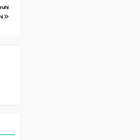
ruhi
ni