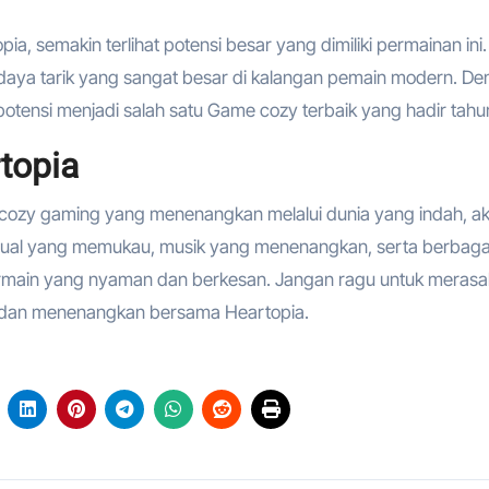
 semakin terlihat potensi besar yang dimiliki permainan ini.
aya tarik yang sangat besar di kalangan pemain modern. D
potensi menjadi salah satu Game cozy terbaik yang hadir tahun 
topia
ozy gaming yang menenangkan melalui dunia yang indah, akt
ual yang memukau, musik yang menenangkan, serta berbagai 
main yang nyaman dan berkesan. Jangan ragu untuk meras
 dan menenangkan bersama Heartopia.