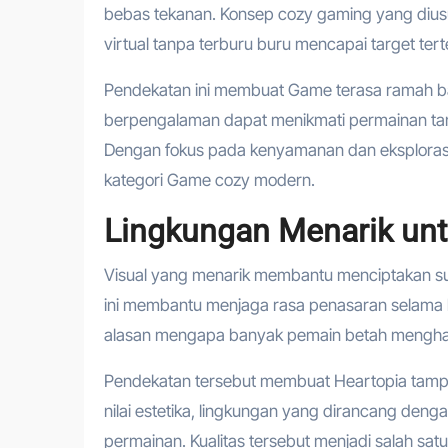
bebas tekanan. Konsep cozy gaming yang diu
virtual tanpa terburu buru mencapai target tert
Pendekatan ini membuat Game terasa ramah b
berpengalaman dapat menikmati permainan tan
Dengan fokus pada kenyamanan dan eksplorasi
kategori Game cozy modern.
Lingkungan Menarik untu
Visual yang menarik membantu menciptakan su
ini membantu menjaga rasa penasaran selama b
alasan mengapa banyak pemain betah menghab
Pendekatan tersebut membuat Heartopia tampi
nilai estetika, lingkungan yang dirancang deng
permainan. Kualitas tersebut menjadi salah sat