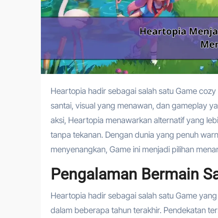
Heartopia hadir sebagai salah satu Game cozy yang berhasil menarik perhatian banyak pemain berkat suasana
santai, visual yang menawan, dan gameplay y
aksi, Heartopia menawarkan alternatif yang le
tanpa tekanan. Dengan dunia yang penuh warna,
menyenangkan, Game ini menjadi pilihan menari
Pengalaman Bermain Sa
Heartopia hadir sebagai salah satu Game yan
dalam beberapa tahun terakhir. Pendekatan te