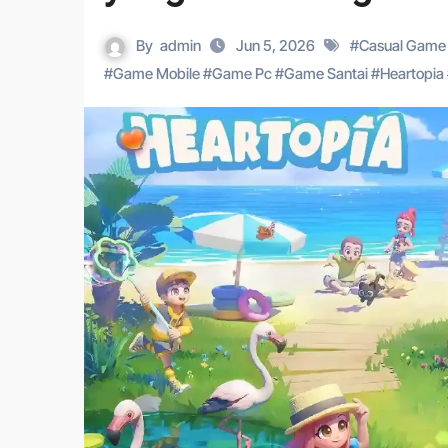
By
admin
Jun 5, 2026
#
Casual Game
#
Game Mobile
#
Game Pc
#
Game Santai
#
Heartopia