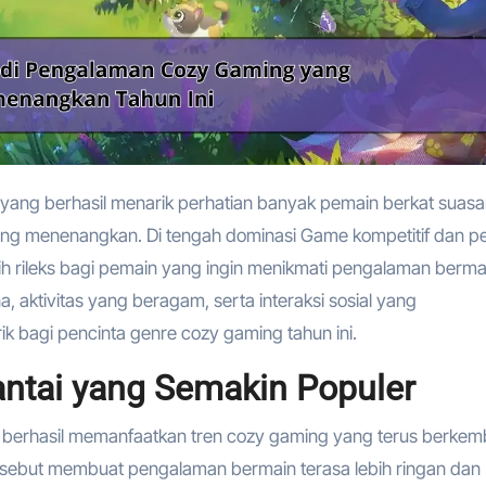
ang menenangkan. Di tengah dominasi Game kompetitif dan p
bih rileks bagi pemain yang ingin menikmati pengalaman berma
 aktivitas yang beragam, serta interaksi sosial yang
k bagi pencinta genre cozy gaming tahun ini.
ntai yang Semakin Populer
g berhasil memanfaatkan tren cozy gaming yang terus berke
rsebut membuat pengalaman bermain terasa lebih ringan dan