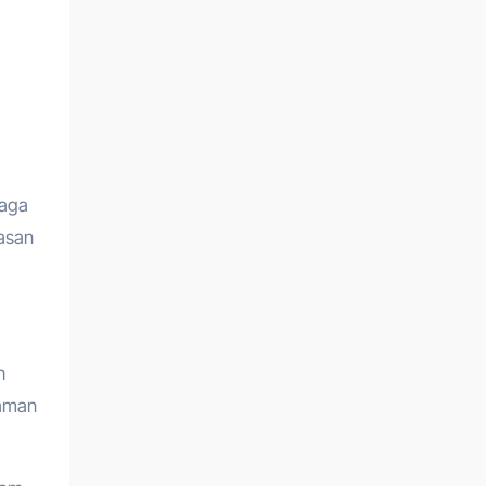
jaga
asan
h
laman