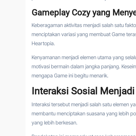
Gameplay Cozy yang Meny
Keberagaman aktivitas menjadi salah satu fakt
menciptakan variasi yang membuat Game terasa l
Heartopia.
Kenyamanan menjadi elemen utama yang selalu
motivasi bermain dalam jangka panjang. Kesei
mengapa Game ini begitu menarik.
Interaksi Sosial Menja
Interaksi tersebut menjadi salah satu eleme
membantu menciptakan suasana yang lebih po
yang lebih berkesan.