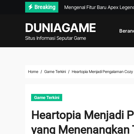
Skip
Breaking
Mengenal Fitur Baru Apex Legen
to
Update Karakter Zenless Zone Z
content
DUNIAGAME
Beran
Battlefield 6 Menawarkan Gamepla
Situs Informasi Seputar Game
Strategi Berburu Monster Hunte
Doom The Dark Ages Tampilkan P
Perubahan Besar Diablo IV Seas
Home
Game Terkini
Heartopia Menjadi Pengalaman Cozy
Rahasia Wilayah Baru Genshin I
Eksplorasi Dunia Death Stranding
Game Terkini
Panduan Push Rank Honor of Kin
Heartopia Menjadi 
Era Baru Game FPS Dimulai Melal
yang Menenangkan T