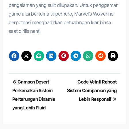
pengalaman yang sulit dilupakan. Untuk penggemar
game aksi bertema superhero, Marvel’s Wolverine
berpotensi menghadirkan petualangan luar biasa
saat dirilis nanti.
Navigasi
Crimson Desert
Code Vein II Reboot
pos
Perkenalkan Sistem
Sistem Companion yang
Pertarungan Dinamis
Lebih Responsif
yang Lebih Fluid