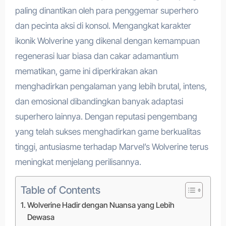
paling dinantikan oleh para penggemar superhero
dan pecinta aksi di konsol. Mengangkat karakter
ikonik Wolverine yang dikenal dengan kemampuan
regenerasi luar biasa dan cakar adamantium
mematikan, game ini diperkirakan akan
menghadirkan pengalaman yang lebih brutal, intens,
dan emosional dibandingkan banyak adaptasi
superhero lainnya. Dengan reputasi pengembang
yang telah sukses menghadirkan game berkualitas
tinggi, antusiasme terhadap Marvel’s Wolverine terus
meningkat menjelang perilisannya.
Table of Contents
Wolverine Hadir dengan Nuansa yang Lebih
Dewasa