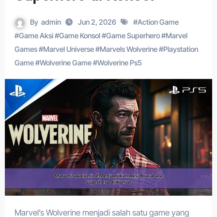
By
admin
Jun 2, 2026
#
Action Game
#
Game Aksi
#
Game Konsol
#
Game Superhero
#
Marvel
Games
#
Marvel Universe
#
Marvels Wolverine
#
Playstation
Game
#
Wolverine Game
#
Wolverine Ps5
Marvel’s Wolverine menjadi salah satu game yang