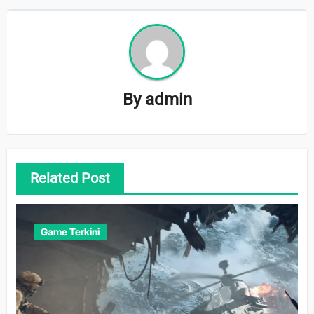
By
admin
Related Post
Game Terkini