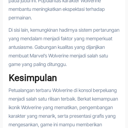
pada judul ini. Popularitas karakter Wolverine
membantu meningkatkan ekspektasi terhadap
permainan.
Di sisi lain, kemungkinan hadirnya sistem pertarungan
yang mendalam menjadi faktor yang memperkuat
antusiasme. Gabungan kualitas yang dijanjikan
membuat Marvel’s Wolverine menjadi salah satu
game yang paling ditunggu.
Kesimpulan
Petualangan terbaru Wolverine di konsol berpeluang
menjadi salah satu rilisan terbaik. Berkat kemampuan
ikonik Wolverine yang mematikan, pengembangan
karakter yang menarik, serta presentasi grafis yang
mengesankan, game ini mampu memberikan