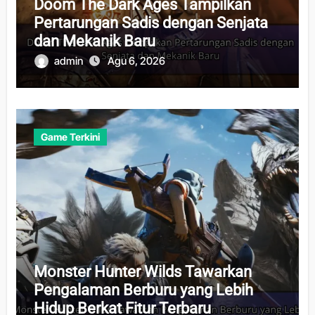
Doom The Dark Ages Tampilkan
Pertarungan Sadis dengan Senjata
dan Mekanik Baru
admin
Agu 6, 2026
Game Terkini
Monster Hunter Wilds Tawarkan
Pengalaman Berburu yang Lebih
Hidup Berkat Fitur Terbaru