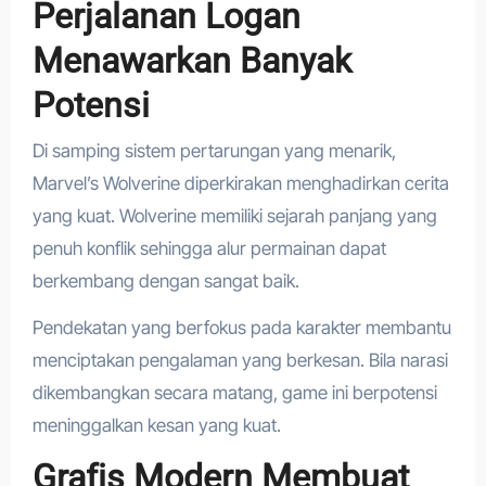
Perjalanan Logan
Menawarkan Banyak
Potensi
Di samping sistem pertarungan yang menarik,
Marvel’s Wolverine diperkirakan menghadirkan cerita
yang kuat. Wolverine memiliki sejarah panjang yang
penuh konflik sehingga alur permainan dapat
berkembang dengan sangat baik.
Pendekatan yang berfokus pada karakter membantu
menciptakan pengalaman yang berkesan. Bila narasi
dikembangkan secara matang, game ini berpotensi
meninggalkan kesan yang kuat.
Grafis Modern Membuat