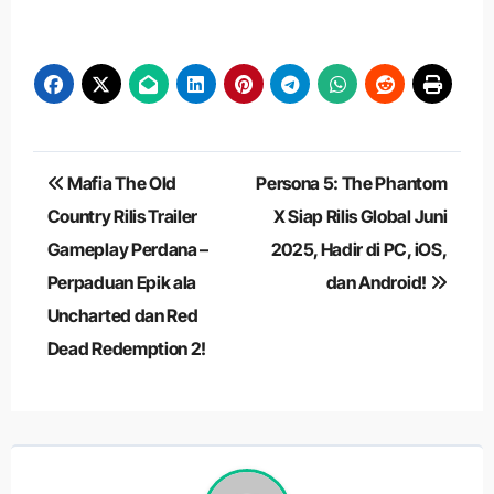
Navigasi
Mafia The Old
Persona 5: The Phantom
pos
Country Rilis Trailer
X Siap Rilis Global Juni
Gameplay Perdana –
2025, Hadir di PC, iOS,
Perpaduan Epik ala
dan Android!
Uncharted dan Red
Dead Redemption 2!