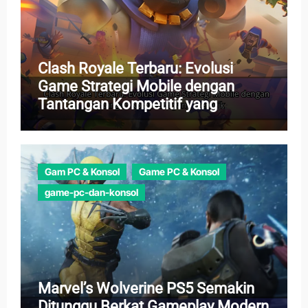
Clash Royale Terbaru: Evolusi
Game Strategi Mobile dengan
Tantangan Kompetitif yang
Menarik
Gam PC & Konsol
Game PC & Konsol
game-pc-dan-konsol
Marvel’s Wolverine PS5 Semakin
Ditunggu Berkat Gameplay Modern