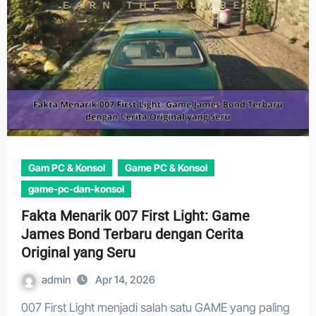
Gam PC & Konsol
Game PC & Konsol
game-pc-dan-konsol
Fakta Menarik 007 First Light: Game
James Bond Terbaru dengan Cerita
Original yang Seru
admin
Apr 14, 2026
007 First Light menjadi salah satu GAME yang paling