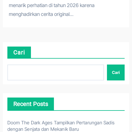
menarik perhatian di tahun 2026 karena
menghadirkan cerita original…
Cari
Cari
Recent Posts
Doom The Dark Ages Tampilkan Pertarungan Sadis
dengan Senjata dan Mekanik Baru