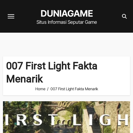
Skip
DUNIAGAME
to
content
Situs Informasi Seputar Game
007 First Light Fakta
Menarik
Home
007 First Light Fakta Menarik