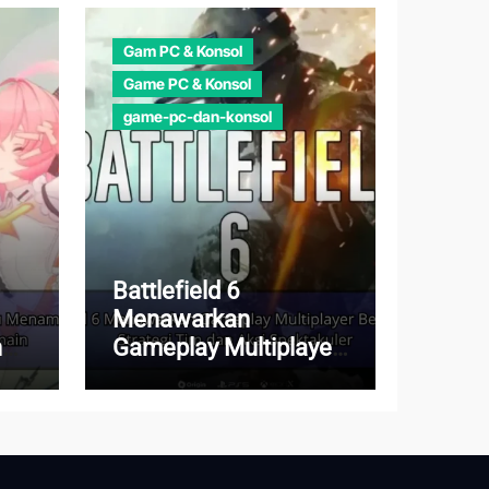
Gam PC & Konsol
Game PC & Konsol
game-pc-dan-konsol
Battlefield 6
Menawarkan
h
Gameplay Multiplayer
an
Besar dengan Strategi
Tim dan Aksi
Spektakuler