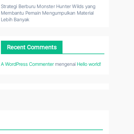
Strategi Berburu Monster Hunter Wilds yang
Membantu Pemain Mengumpulkan Material
Lebih Banyak
Recent Comments
A WordPress Commenter
mengenai
Hello world!