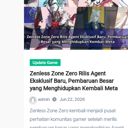
Update Game
Zenless Zone Zero Rilis Agent
Eksklusif Baru, Pembaruan Besar
yang Menghidupkan Kembali Meta
admin
Jun 22, 2026
Zenless Zone Zero kembali menjadi pusat
perhatian komunitas gamer setelah merilis
pembaruan besar yang menghadirkan Agent