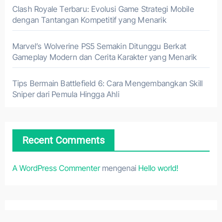
Clash Royale Terbaru: Evolusi Game Strategi Mobile
dengan Tantangan Kompetitif yang Menarik
Marvel’s Wolverine PS5 Semakin Ditunggu Berkat
Gameplay Modern dan Cerita Karakter yang Menarik
Tips Bermain Battlefield 6: Cara Mengembangkan Skill
Sniper dari Pemula Hingga Ahli
Recent Comments
A WordPress Commenter
mengenai
Hello world!