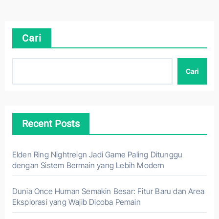
Cari
Cari
Recent Posts
Elden Ring Nightreign Jadi Game Paling Ditunggu
dengan Sistem Bermain yang Lebih Modern
Dunia Once Human Semakin Besar: Fitur Baru dan Area
Eksplorasi yang Wajib Dicoba Pemain