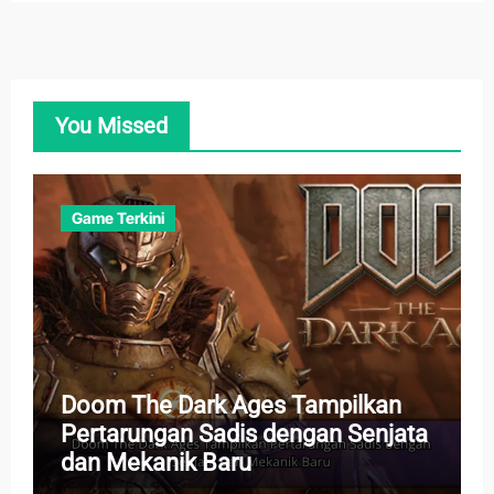
You Missed
Game Terkini
Doom The Dark Ages Tampilkan
Pertarungan Sadis dengan Senjata
dan Mekanik Baru