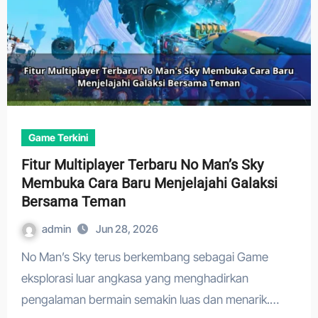
Game Terkini
Fitur Multiplayer Terbaru No Man’s Sky
Membuka Cara Baru Menjelajahi Galaksi
Bersama Teman
admin
Jun 28, 2026
No Man’s Sky terus berkembang sebagai Game
eksplorasi luar angkasa yang menghadirkan
pengalaman bermain semakin luas dan menarik.…