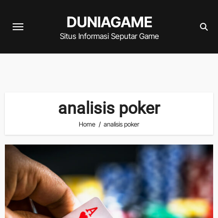
Skip
DUNIAGAME
to
content
Situs Informasi Seputar Game
analisis poker
Home
analisis poker