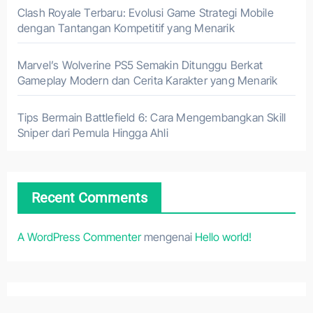
Clash Royale Terbaru: Evolusi Game Strategi Mobile
dengan Tantangan Kompetitif yang Menarik
Marvel’s Wolverine PS5 Semakin Ditunggu Berkat
Gameplay Modern dan Cerita Karakter yang Menarik
Tips Bermain Battlefield 6: Cara Mengembangkan Skill
Sniper dari Pemula Hingga Ahli
Recent Comments
A WordPress Commenter
mengenai
Hello world!