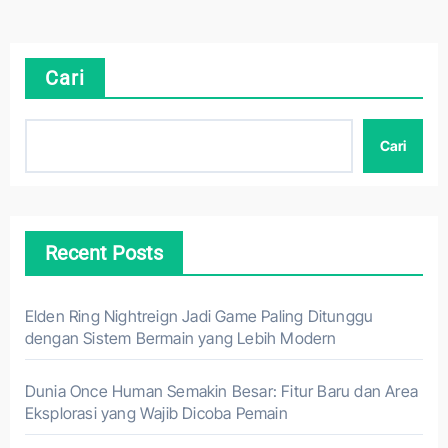
Cari
Cari
Recent Posts
Elden Ring Nightreign Jadi Game Paling Ditunggu
dengan Sistem Bermain yang Lebih Modern
Dunia Once Human Semakin Besar: Fitur Baru dan Area
Eksplorasi yang Wajib Dicoba Pemain