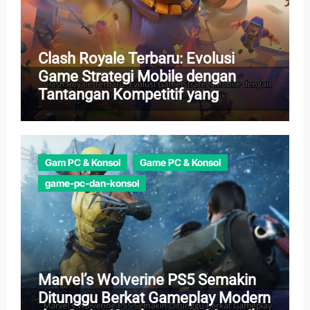
Clash Royale Terbaru: Evolusi
Game Strategi Mobile dengan
Tantangan Kompetitif yang
Menarik
Gam PC & Konsol
Game PC & Konsol
game-pc-dan-konsol
Marvel’s Wolverine PS5 Semakin
Ditunggu Berkat Gameplay Modern