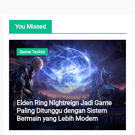
You Missed
Game Terkini
Elden Ring Nightreign Jadi Game
Paling Ditunggu dengan Sistem
Bermain yang Lebih Modern