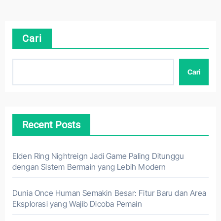
Cari
Cari
Recent Posts
Elden Ring Nightreign Jadi Game Paling Ditunggu
dengan Sistem Bermain yang Lebih Modern
Dunia Once Human Semakin Besar: Fitur Baru dan Area
Eksplorasi yang Wajib Dicoba Pemain