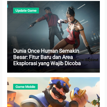
Update Game
Dunia Once Human Semakin
Besar: Fitur Baru dan Area
Eksplorasi yang Wajib Dicoba
Pemain
Game Mobile