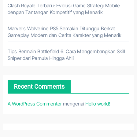
Clash Royale Terbaru: Evolusi Game Strategi Mobile
dengan Tantangan Kompetitif yang Menarik
Marvel’s Wolverine PS5 Semakin Ditunggu Berkat
Gameplay Modern dan Cerita Karakter yang Menarik
Tips Bermain Battlefield 6: Cara Mengembangkan Skill
Sniper dari Pemula Hingga Ahli
Recent Comments
A WordPress Commenter
mengenai
Hello world!