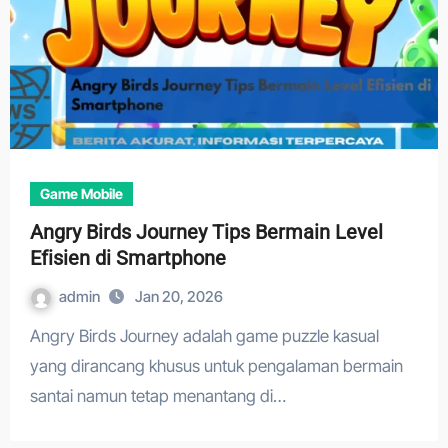
Game Mobile
Angry Birds Journey Tips Bermain Level
Efisien di Smartphone
admin
Jan 20, 2026
Angry Birds Journey adalah game puzzle kasual
yang dirancang khusus untuk pengalaman bermain
santai namun tetap menantang di…