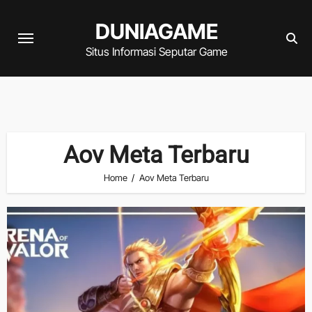
Skip
DUNIAGAME
to
content
Situs Informasi Seputar Game
Aov Meta Terbaru
Home
Aov Meta Terbaru