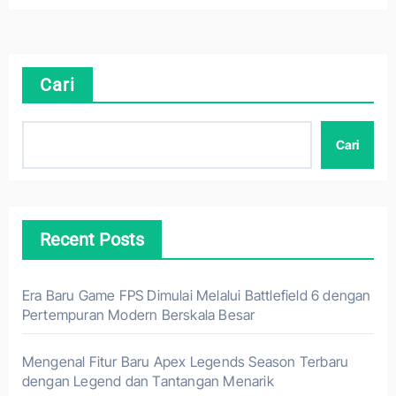
Cari
Cari
Recent Posts
Era Baru Game FPS Dimulai Melalui Battlefield 6 dengan
Pertempuran Modern Berskala Besar
Mengenal Fitur Baru Apex Legends Season Terbaru
dengan Legend dan Tantangan Menarik