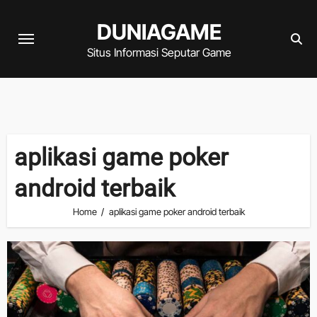
Skip
DUNIAGAME
to
content
Situs Informasi Seputar Game
aplikasi game poker
android terbaik
Home
aplikasi game poker android terbaik