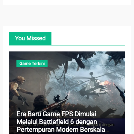
You Missed
Game Terkini
Era Baru Game FPS Dimulai
Melalui Battlefield 6 dengan
Pertempuran Modern Berskala