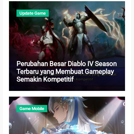
Update Game
Perubahan Besar Diablo IV Season
Terbaru yang Membuat Gameplay
Semakin Kompetitif
Game Mobile