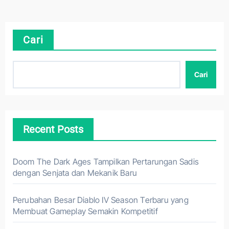
Cari
Cari
Recent Posts
Doom The Dark Ages Tampilkan Pertarungan Sadis
dengan Senjata dan Mekanik Baru
Perubahan Besar Diablo IV Season Terbaru yang
Membuat Gameplay Semakin Kompetitif