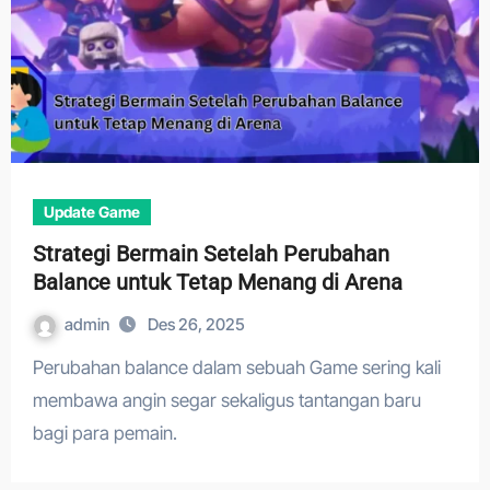
Update Game
Strategi Bermain Setelah Perubahan
Balance untuk Tetap Menang di Arena
admin
Des 26, 2025
Perubahan balance dalam sebuah Game sering kali
membawa angin segar sekaligus tantangan baru
bagi para pemain.