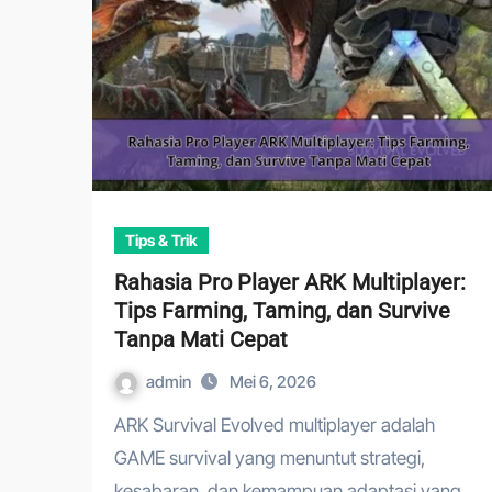
Tips & Trik
Rahasia Pro Player ARK Multiplayer:
Tips Farming, Taming, dan Survive
Tanpa Mati Cepat
admin
Mei 6, 2026
ARK Survival Evolved multiplayer adalah
GAME survival yang menuntut strategi,
kesabaran, dan kemampuan adaptasi yang