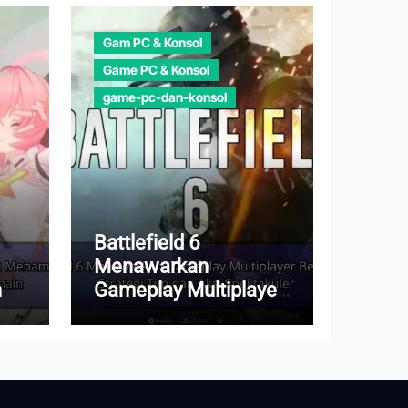
Gam PC & Konsol
Game PC & Konsol
game-pc-dan-konsol
Battlefield 6
Menawarkan
h
Gameplay Multiplayer
an
Besar dengan Strategi
Tim dan Aksi
Spektakuler