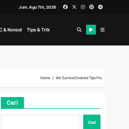
Jum. Agu 7th, 2026
 & Konsol
Tips & Trik
anyak
Home
Ark Survival Evolved Tips Pro
Cari
Cari