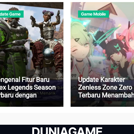
date Game
Game Mobile
ngenal Fitur Baru
Update Karakter
ex Legends Season
Zenless Zone Zero
rbaru dengan
Terbaru Menamba
gend dan
Strategi Bermain d
ntangan Menarik
Keseruan Pemain
DUNIAGAME