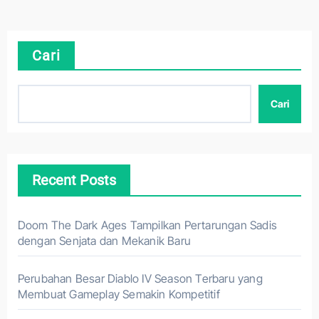
Cari
Cari
Recent Posts
Doom The Dark Ages Tampilkan Pertarungan Sadis
dengan Senjata dan Mekanik Baru
Perubahan Besar Diablo IV Season Terbaru yang
Membuat Gameplay Semakin Kompetitif