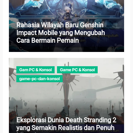
Rahasia Wilayah Baru Genshin
Impact Mobile yang Mengubah
Cara Bermain Pemain
Gam PC & Konsol
Game PC & Konsol
game-pc-dan-konsol
Eksplorasi Dunia Death Stranding 2
yang Semakin Realistis dan Penuh