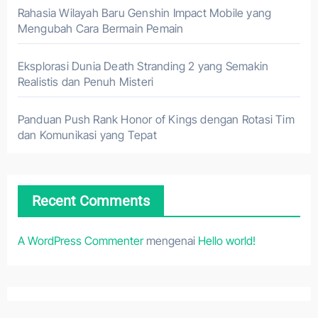
Rahasia Wilayah Baru Genshin Impact Mobile yang
Mengubah Cara Bermain Pemain
Eksplorasi Dunia Death Stranding 2 yang Semakin
Realistis dan Penuh Misteri
Panduan Push Rank Honor of Kings dengan Rotasi Tim
dan Komunikasi yang Tepat
Recent Comments
A WordPress Commenter
mengenai
Hello world!