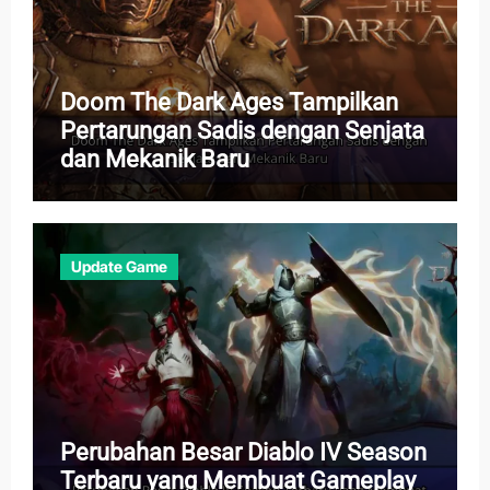
Doom The Dark Ages Tampilkan
Pertarungan Sadis dengan Senjata
dan Mekanik Baru
Update Game
Perubahan Besar Diablo IV Season
Terbaru yang Membuat Gameplay