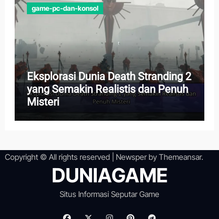
game-pc-dan-konsol
Eksplorasi Dunia Death Stranding 2
yang Semakin Realistis dan Penuh
Misteri
Copyright © All rights reserved
|
Newsper
by
Themeansar
.
DUNIAGAME
Situs Informasi Seputar Game