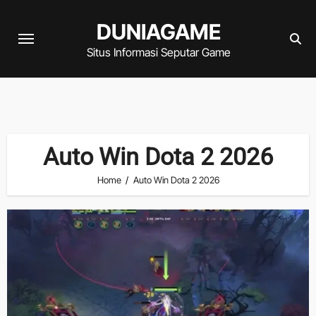
Skip
DUNIAGAME
to
content
Situs Informasi Seputar Game
Auto Win Dota 2 2026
Home
Auto Win Dota 2 2026