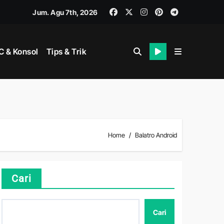
Jum. Agu 7th, 2026
 & Konsol
Tips & Trik
anyak
Home
Balatro Android
Cari
Cari