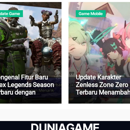
date Game
Game Mobile
ngenal Fitur Baru
Update Karakter
ex Legends Season
Zenless Zone Zero
rbaru dengan
Terbaru Menamba
gend dan
Strategi Bermain d
ntangan Menarik
Keseruan Pemain
DUNIAGAME