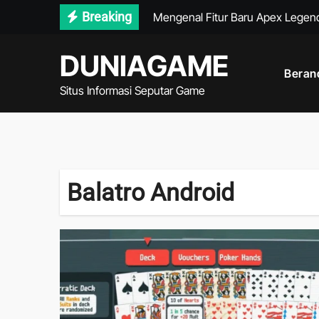
Skip
Breaking
Mengenal Fitur Baru Apex Legen
to
Update Karakter Zenless Zone Z
content
DUNIAGAME
Beran
Battlefield 6 Menawarkan Gamepla
Situs Informasi Seputar Game
Strategi Berburu Monster Hunte
Doom The Dark Ages Tampilkan P
Perubahan Besar Diablo IV Seas
Balatro Android
Rahasia Wilayah Baru Genshin I
Eksplorasi Dunia Death Stranding
Panduan Push Rank Honor of Kin
Era Baru Game FPS Dimulai Melal