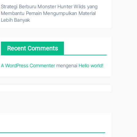
Strategi Berburu Monster Hunter Wilds yang
Membantu Pemain Mengumpulkan Material
Lebih Banyak
Recent Comments
A WordPress Commenter
mengenai
Hello world!