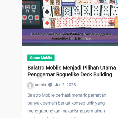
Game Mobile
Balatro Mobile Menjadi Pilihan Utama
Penggemar Roguelike Deck Building
admin
Jun 2, 2026
Balatro Mobile berhasil menarik perhatian
banyak pemain berkat konsep unik yang
menggabungkan mekanisme permainan