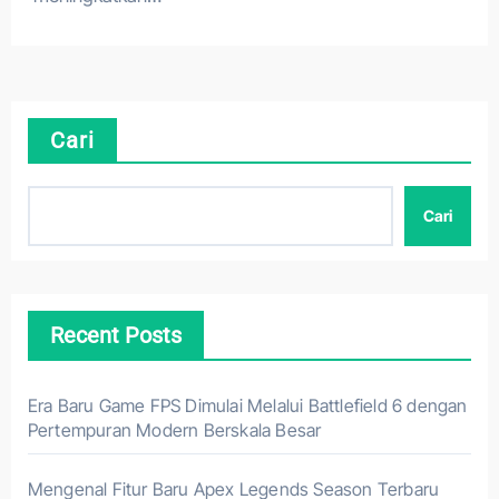
Cari
Cari
Recent Posts
Era Baru Game FPS Dimulai Melalui Battlefield 6 dengan
Pertempuran Modern Berskala Besar
Mengenal Fitur Baru Apex Legends Season Terbaru