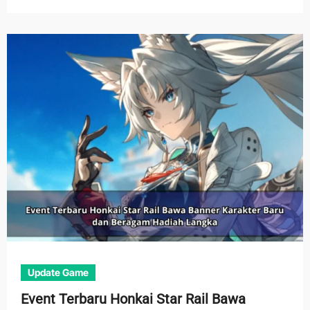
Update Game
Event Terbaru Honkai Star Rail Bawa