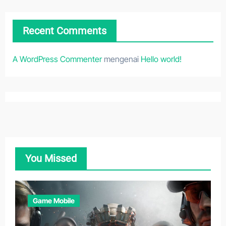
Recent Comments
A WordPress Commenter
mengenai
Hello world!
You Missed
Game Mobile