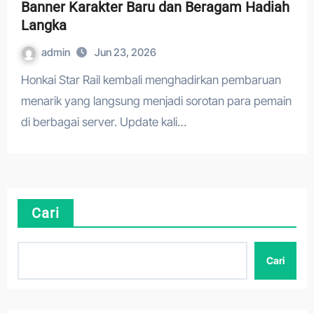
Banner Karakter Baru dan Beragam Hadiah
Langka
admin
Jun 23, 2026
Honkai Star Rail kembali menghadirkan pembaruan
menarik yang langsung menjadi sorotan para pemain
di berbagai server. Update kali…
Cari
Cari