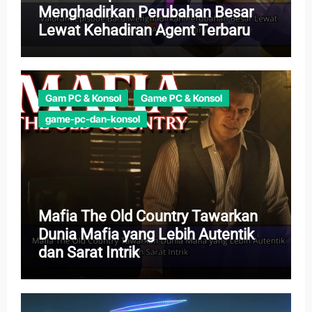
Menghadirkan Perubahan Besar
Lewat Kehadiran Agent Terbaru
Gam PC & Konsol
Game PC & Konsol
game-pc-dan-konsol
Mafia The Old Country Tawarkan
Dunia Mafia yang Lebih Autentik
dan Sarat Intrik