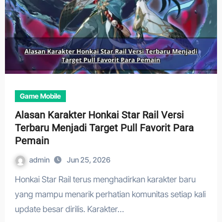
Game Mobile
Alasan Karakter Honkai Star Rail Versi
Terbaru Menjadi Target Pull Favorit Para
Pemain
admin
Jun 25, 2026
Honkai Star Rail terus menghadirkan karakter baru
yang mampu menarik perhatian komunitas setiap kali
update besar dirilis. Karakter…