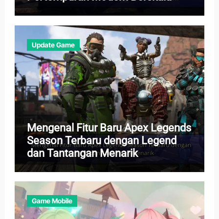
Besar
Update Game
Mengenal Fitur Baru Apex Legends
Season Terbaru dengan Legend
dan Tantangan Menarik
Game Mobile