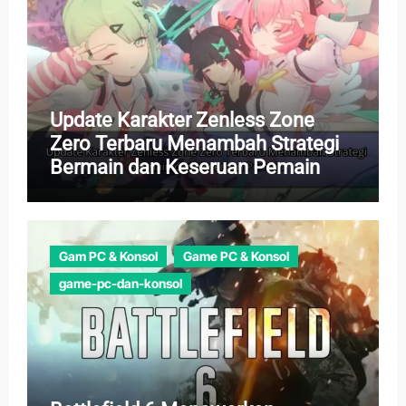
Update Karakter Zenless Zone
Zero Terbaru Menambah Strategi
Bermain dan Keseruan Pemain
Gam PC & Konsol
Game PC & Konsol
game-pc-dan-konsol