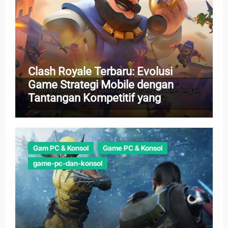
Clash Royale Terbaru: Evolusi
Game Strategi Mobile dengan
Tantangan Kompetitif yang
Menarik
Gam PC & Konsol
Game PC & Konsol
game-pc-dan-konsol