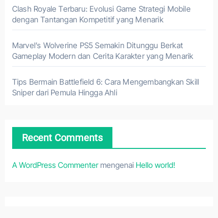
Clash Royale Terbaru: Evolusi Game Strategi Mobile
dengan Tantangan Kompetitif yang Menarik
Marvel’s Wolverine PS5 Semakin Ditunggu Berkat
Gameplay Modern dan Cerita Karakter yang Menarik
Tips Bermain Battlefield 6: Cara Mengembangkan Skill
Sniper dari Pemula Hingga Ahli
Recent Comments
A WordPress Commenter
mengenai
Hello world!