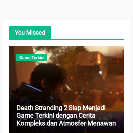
You Missed
Game Terkini
Death Stranding 2 Siap Menjadi
Game Terkini dengan Cerita
Kompleks dan Atmosfer Menawan