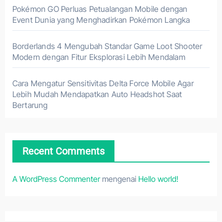
Pokémon GO Perluas Petualangan Mobile dengan
Event Dunia yang Menghadirkan Pokémon Langka
Borderlands 4 Mengubah Standar Game Loot Shooter
Modern dengan Fitur Eksplorasi Lebih Mendalam
Cara Mengatur Sensitivitas Delta Force Mobile Agar
Lebih Mudah Mendapatkan Auto Headshot Saat
Bertarung
Recent Comments
A WordPress Commenter
mengenai
Hello world!