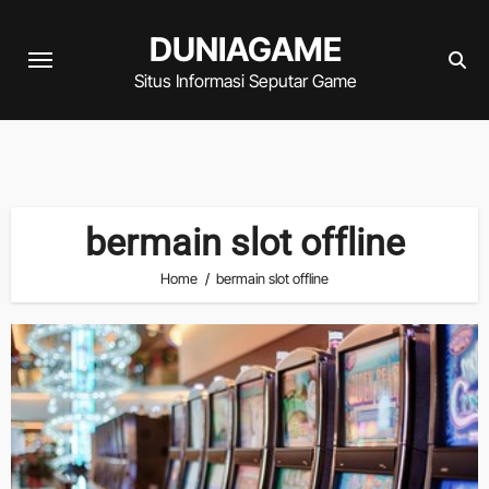
Skip
DUNIAGAME
to
content
Situs Informasi Seputar Game
bermain slot offline
Home
bermain slot offline