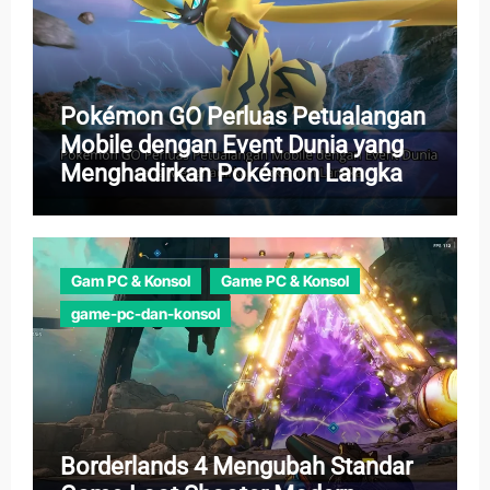
Pokémon GO Perluas Petualangan
Mobile dengan Event Dunia yang
Menghadirkan Pokémon Langka
Gam PC & Konsol
Game PC & Konsol
game-pc-dan-konsol
Borderlands 4 Mengubah Standar