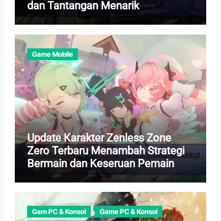
dan Tantangan Menarik
Game Mobile
Update Karakter Zenless Zone
Zero Terbaru Menambah Strategi
Bermain dan Keseruan Pemain
Gam PC & Konsol
Game PC & Konsol