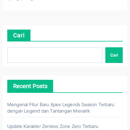
Cari
Cari
Recent Posts
Mengenal Fitur Baru Apex Legends Season Terbaru
dengan Legend dan Tantangan Menarik
Update Karakter Zenless Zone Zero Terbaru