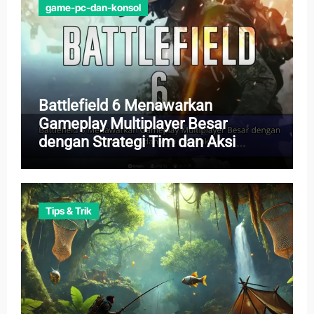
game-pc-dan-konsol
Battlefield 6 Menawarkan
Gameplay Multiplayer Besar
dengan Strategi Tim dan Aksi
Spektakuler
Tips & Trik