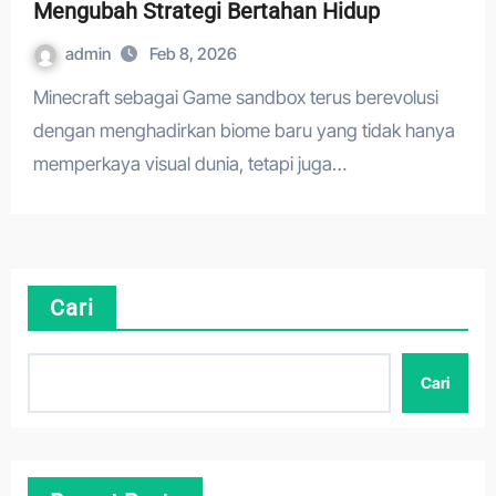
Mengubah Strategi Bertahan Hidup
admin
Feb 8, 2026
Minecraft sebagai Game sandbox terus berevolusi
dengan menghadirkan biome baru yang tidak hanya
memperkaya visual dunia, tetapi juga…
Cari
Cari