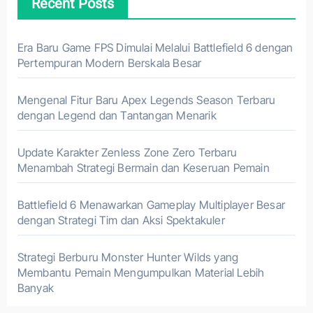
Recent Posts
Era Baru Game FPS Dimulai Melalui Battlefield 6 dengan
Pertempuran Modern Berskala Besar
Mengenal Fitur Baru Apex Legends Season Terbaru
dengan Legend dan Tantangan Menarik
Update Karakter Zenless Zone Zero Terbaru
Menambah Strategi Bermain dan Keseruan Pemain
Battlefield 6 Menawarkan Gameplay Multiplayer Besar
dengan Strategi Tim dan Aksi Spektakuler
Strategi Berburu Monster Hunter Wilds yang
Membantu Pemain Mengumpulkan Material Lebih
Banyak