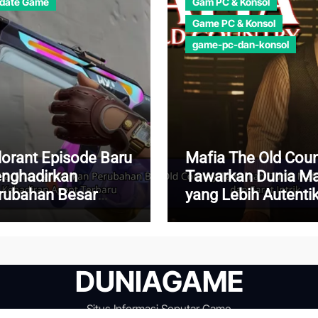
date Game
Gam PC & Konsol
Game PC & Konsol
game-pc-dan-konsol
lorant Episode Baru
Mafia The Old Coun
nghadirkan
Tawarkan Dunia Ma
rubahan Besar
yang Lebih Autenti
wat Kehadiran
dan Sarat Intrik
ent Terbaru
DUNIAGAME
Situs Informasi Seputar Game