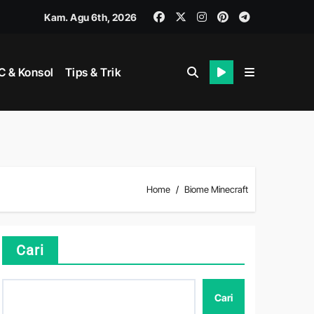
Kam. Agu 6th, 2026
 & Konsol
Tips & Trik
Home
Biome Minecraft
Cari
Cari