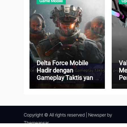
Game Mobile
Up
Delta Force Mobile
Va
Hadir dengan
Me
Gameplay Taktis yang
Pe
Siap Menantang
Le
Kompetitor
Ag
Copyright © All rights reserved
|
Newsper
by
Themeansar
.