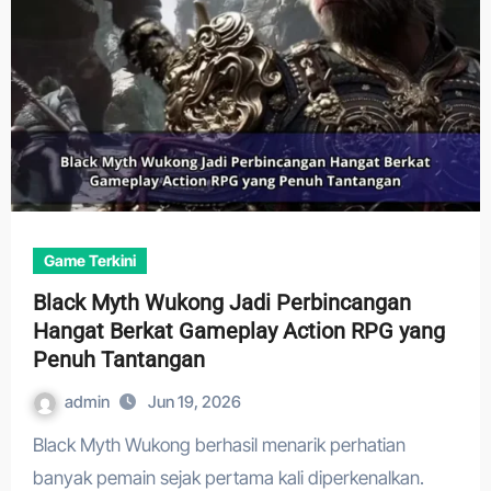
Game Terkini
Black Myth Wukong Jadi Perbincangan
Hangat Berkat Gameplay Action RPG yang
Penuh Tantangan
admin
Jun 19, 2026
Black Myth Wukong berhasil menarik perhatian
banyak pemain sejak pertama kali diperkenalkan.