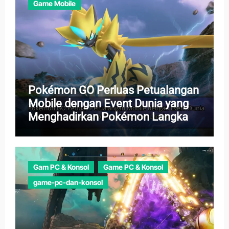
Game Mobile
Pokémon GO Perluas Petualangan
Mobile dengan Event Dunia yang
Menghadirkan Pokémon Langka
Gam PC & Konsol
Game PC & Konsol
game-pc-dan-konsol