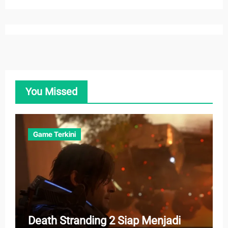
You Missed
Game Terkini
Death Stranding 2 Siap Menjadi