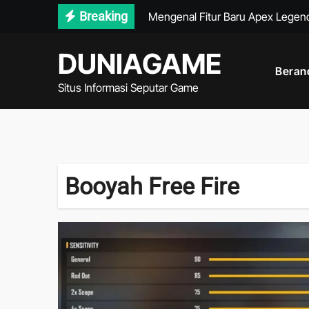
Skip
Breaking
Mengenal Fitur Baru Apex Legen
to
Update Karakter Zenless Zone Z
content
DUNIAGAME
Beran
Battlefield 6 Menawarkan Gamepla
Situs Informasi Seputar Game
Strategi Berburu Monster Hunte
Doom The Dark Ages Tampilkan P
Perubahan Besar Diablo IV Seas
Booyah Free Fire
Rahasia Wilayah Baru Genshin I
Eksplorasi Dunia Death Stranding
Panduan Push Rank Honor of Kin
Era Baru Game FPS Dimulai Melal