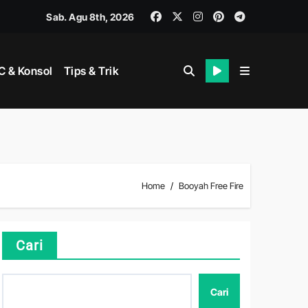
Sab. Agu 8th, 2026
 & Konsol
Tips & Trik
anyak
Home
Booyah Free Fire
Cari
Cari