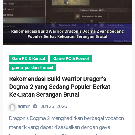
Gam PC & Konsol
Game PC & Konsol
game-pc-dan-konsol
Rekomendasi Build Warrior Dragon’s
Dogma 2 yang Sedang Populer Berkat
Kekuatan Serangan Brutal
admin
Jun 25, 2026
Dragon’s Dogma 2 menghadirkan berbagai vocation
menarik yang dapat disesuaikan dengan gaya