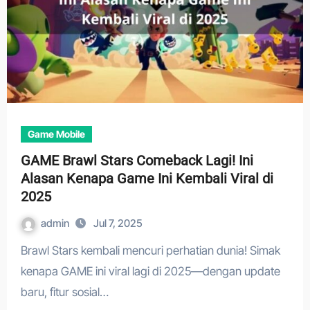
Game Mobile
GAME Brawl Stars Comeback Lagi! Ini
Alasan Kenapa Game Ini Kembali Viral di
2025
admin
Jul 7, 2025
Brawl Stars kembali mencuri perhatian dunia! Simak
kenapa GAME ini viral lagi di 2025—dengan update
baru, fitur sosial…