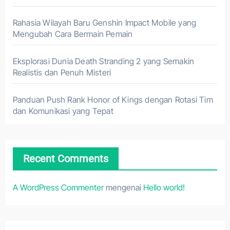
Rahasia Wilayah Baru Genshin Impact Mobile yang
Mengubah Cara Bermain Pemain
Eksplorasi Dunia Death Stranding 2 yang Semakin
Realistis dan Penuh Misteri
Panduan Push Rank Honor of Kings dengan Rotasi Tim
dan Komunikasi yang Tepat
Recent Comments
A WordPress Commenter
mengenai
Hello world!