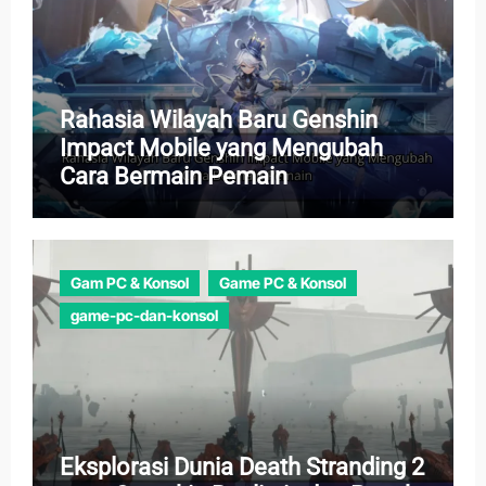
Rahasia Wilayah Baru Genshin
Impact Mobile yang Mengubah
Cara Bermain Pemain
Gam PC & Konsol
Game PC & Konsol
game-pc-dan-konsol
Eksplorasi Dunia Death Stranding 2