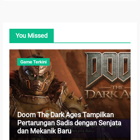
You Missed
Game Terkini
Doom The Dark Ages Tampilkan
Pertarungan Sadis dengan Senjata
dan Mekanik Baru