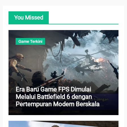
You Missed
Game Terkini
Era Baru Game FPS Dimulai
Melalui Battlefield 6 dengan
Pertempuran Modern Berskala
Besar