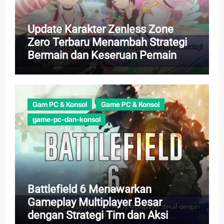
Update Karakter Zenless Zone
Zero Terbaru Menambah Strategi
Bermain dan Keseruan Pemain
Gam PC & Konsol
Game PC & Konsol
game-pc-dan-konsol
Battlefield 6 Menawarkan
Gameplay Multiplayer Besar
dengan Strategi Tim dan Aksi