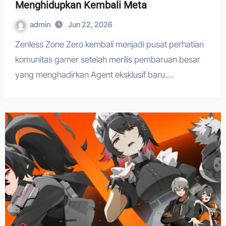
Menghidupkan Kembali Meta
admin
Jun 22, 2026
Zenless Zone Zero kembali menjadi pusat perhatian
komunitas gamer setelah merilis pembaruan besar
yang menghadirkan Agent eksklusif baru.…