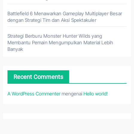
Battlefield 6 Menawarkan Gameplay Multiplayer Besar
dengan Strategi Tim dan Aksi Spektakuler
Strategi Berburu Monster Hunter Wilds yang
Membantu Pemain Mengumpulkan Material Lebih
Banyak
Recent Comments
A WordPress Commenter
mengenai
Hello world!