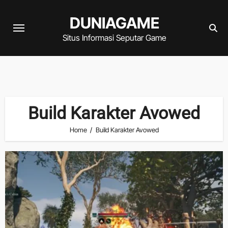
Skip
DUNIAGAME
to
content
Situs Informasi Seputar Game
Build Karakter Avowed
Home
Build Karakter Avowed