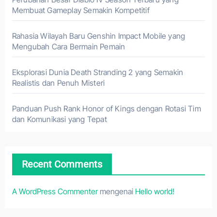
Membuat Gameplay Semakin Kompetitif
Rahasia Wilayah Baru Genshin Impact Mobile yang
Mengubah Cara Bermain Pemain
Eksplorasi Dunia Death Stranding 2 yang Semakin
Realistis dan Penuh Misteri
Panduan Push Rank Honor of Kings dengan Rotasi Tim
dan Komunikasi yang Tepat
Recent Comments
A WordPress Commenter
mengenai
Hello world!