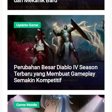
dan Mekanik Baru
Update Game
Perubahan Besar Diablo IV Season
Terbaru yang Membuat Gameplay
Semakin Kompetitif
Game Mobile