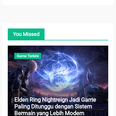
You Missed
Game Terkini
Elden Ring Nightreign Jadi Game
Paling Ditunggu dengan Sistem
Bermain yang Lebih Modern