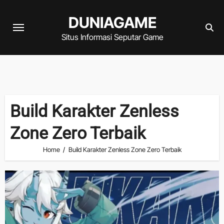
Skip
DUNIAGAME
to
content
Situs Informasi Seputar Game
Build Karakter Zenless
Zone Zero Terbaik
Home
Build Karakter Zenless Zone Zero Terbaik