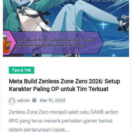
Tips & Trik
Meta Build Zenless Zone Zero 2026: Setup
Karakter Paling OP untuk Tim Terkuat
admin
Mar 15, 2026
Zenless Zone Zero menjadi salah satu GAME action
RPG yang terus menarik perhatian gamer berkat
sistem pertarungan cepat,…