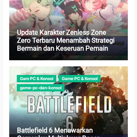
Update Karakter Zenless Zone
Zero Terbaru Menambah Strategi
Bermain dan Keseruan Pemain
Gam PC & Konsol
Game PC & Konsol
game-pc-dan-konsol
Battlefield 6 Menawarkan