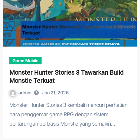
Game Mobile
Monster Hunter Stories 3 Tawarkan Build
Monstie Terkuat
admin
Jan 21, 2026
Monster Hunter Stories 3 kembali mencuri perhatian
para penggemar game RPG dengan sistem
pertarungan berbasis Monstie yang semakin…