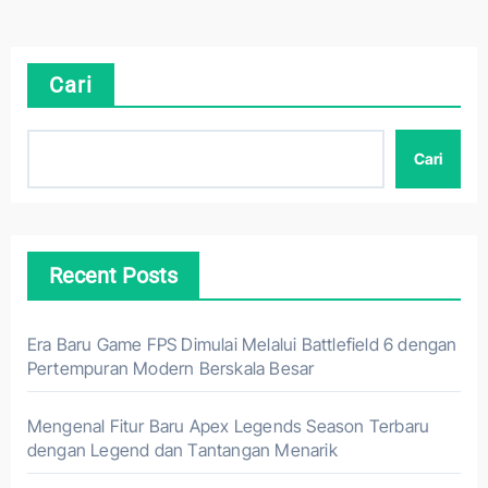
Cari
Cari
Recent Posts
Era Baru Game FPS Dimulai Melalui Battlefield 6 dengan
Pertempuran Modern Berskala Besar
Mengenal Fitur Baru Apex Legends Season Terbaru
dengan Legend dan Tantangan Menarik