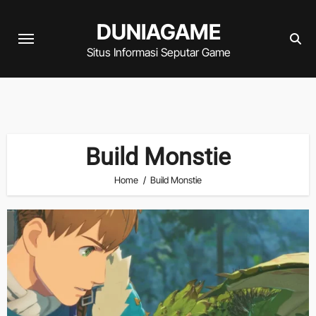
Skip
DUNIAGAME
to
content
Situs Informasi Seputar Game
Build Monstie
Home
Build Monstie