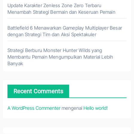
Update Karakter Zenless Zone Zero Terbaru
Menambah Strategi Bermain dan Keseruan Pemain
Battlefield 6 Menawarkan Gameplay Multiplayer Besar
dengan Strategi Tim dan Aksi Spektakuler
Strategi Berburu Monster Hunter Wilds yang
Membantu Pemain Mengumpulkan Material Lebih
Banyak
Recent Comments
A WordPress Commenter
mengenai
Hello world!