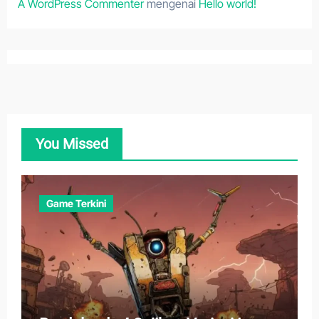
A WordPress Commenter
mengenai
Hello world!
You Missed
Game Terkini