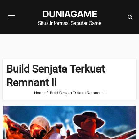
Skip
DUNIAGAME
to
content
Situs Informasi Seputar Game
Build Senjata Terkuat
Remnant Ii
Home
Build Senjata Terkuat Remnant Ii