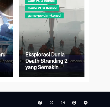
Gam PC & Konsol
Game PC & Konsol
game-pc-dan-konsol
aru
Eksplorasi Dunia
Death Stranding 2
yang Semakin
Realistis dan Penuh
Misteri