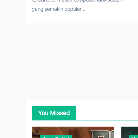
yang semakin populer…
You Missed