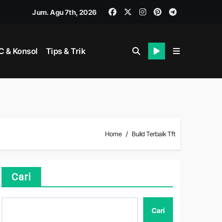
Jum. Agu 7th, 2026
 & Konsol
Tips & Trik
Home
Build Terbaik Tft
Cari
Cari