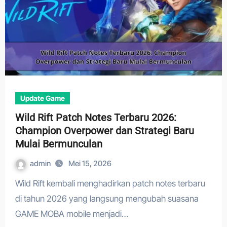
Update Game
Wild Rift Patch Notes Terbaru 2026:
Champion Overpower dan Strategi Baru
Mulai Bermunculan
admin
Mei 15, 2026
Wild Rift kembali menghadirkan patch notes terbaru
di tahun 2026 yang langsung mengubah suasana
GAME MOBA mobile menjadi…