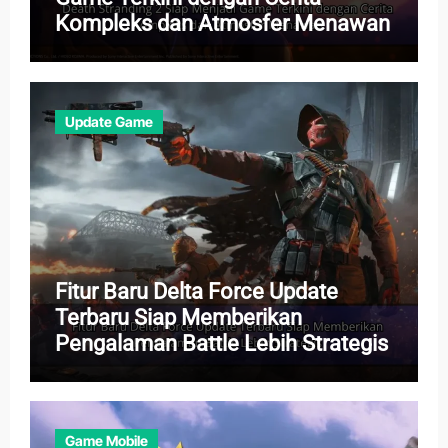
Kompleks dan Atmosfer Menawan
Update Game
Fitur Baru Delta Force Update
Terbaru Siap Memberikan
Pengalaman Battle Lebih Strategis
Game Mobile