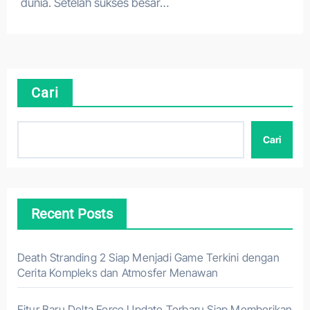
dunia. Setelah sukses besar…
Cari
Cari
Recent Posts
Death Stranding 2 Siap Menjadi Game Terkini dengan
Cerita Kompleks dan Atmosfer Menawan
Fitur Baru Delta Force Update Terbaru Siap Memberikan