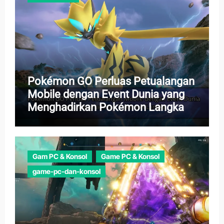
Pokémon GO Perluas Petualangan
Mobile dengan Event Dunia yang
Menghadirkan Pokémon Langka
Gam PC & Konsol
Game PC & Konsol
game-pc-dan-konsol