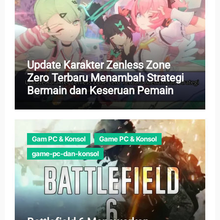
Update Karakter Zenless Zone
Zero Terbaru Menambah Strategi
Bermain dan Keseruan Pemain
Gam PC & Konsol
Game PC & Konsol
game-pc-dan-konsol