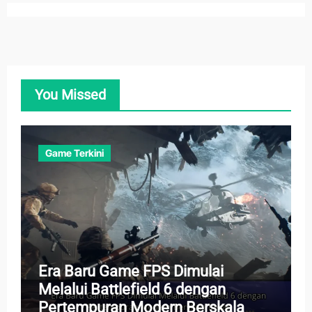
You Missed
Game Terkini
Era Baru Game FPS Dimulai
Melalui Battlefield 6 dengan
Pertempuran Modern Berskala