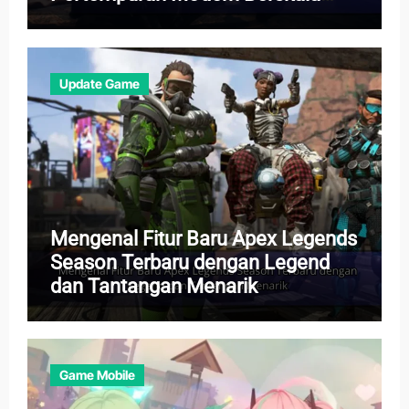
Besar
Update Game
Mengenal Fitur Baru Apex Legends
Season Terbaru dengan Legend
dan Tantangan Menarik
Game Mobile