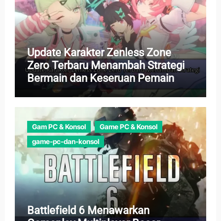
Update Karakter Zenless Zone
Zero Terbaru Menambah Strategi
Bermain dan Keseruan Pemain
Gam PC & Konsol
Game PC & Konsol
game-pc-dan-konsol
Battlefield 6 Menawarkan