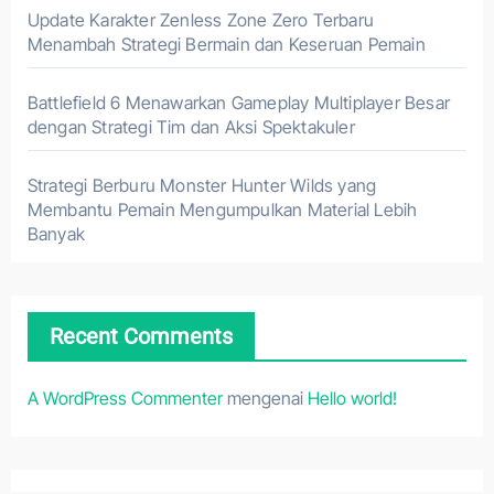
Update Karakter Zenless Zone Zero Terbaru
Menambah Strategi Bermain dan Keseruan Pemain
Battlefield 6 Menawarkan Gameplay Multiplayer Besar
dengan Strategi Tim dan Aksi Spektakuler
Strategi Berburu Monster Hunter Wilds yang
Membantu Pemain Mengumpulkan Material Lebih
Banyak
Recent Comments
A WordPress Commenter
mengenai
Hello world!