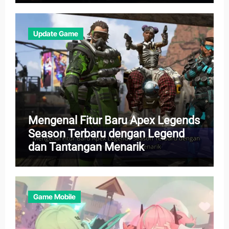
Update Game
Mengenal Fitur Baru Apex Legends
Season Terbaru dengan Legend
dan Tantangan Menarik
Game Mobile