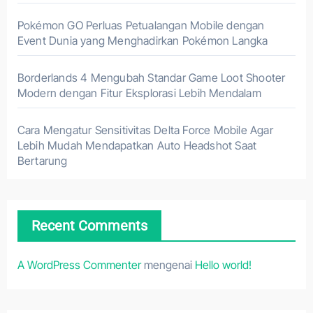
Pokémon GO Perluas Petualangan Mobile dengan
Event Dunia yang Menghadirkan Pokémon Langka
Borderlands 4 Mengubah Standar Game Loot Shooter
Modern dengan Fitur Eksplorasi Lebih Mendalam
Cara Mengatur Sensitivitas Delta Force Mobile Agar
Lebih Mudah Mendapatkan Auto Headshot Saat
Bertarung
Recent Comments
A WordPress Commenter
mengenai
Hello world!