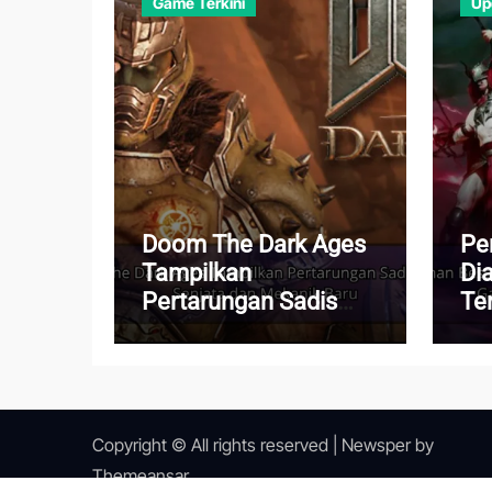
Game Terkini
Up
Doom The Dark Ages
Pe
Tampilkan
Di
Pertarungan Sadis
Te
dengan Senjata dan
Me
Mekanik Baru
Se
Copyright © All rights reserved
|
Newsper
by
Themeansar
.