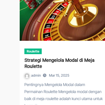
Roulette
Strategi Mengelola Modal di Meja
Roulette
admin
Mar 15, 2025
Pentingnya Mengelola Modal dalam
Permainan Roulette Mengelola modal dengan
baik di meja roulette adalah kunci utama untuk