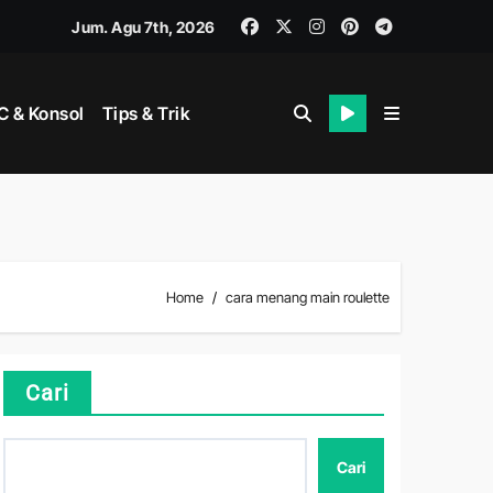
Jum. Agu 7th, 2026
 & Konsol
Tips & Trik
Home
cara menang main roulette
Cari
Cari