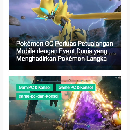
Pokémon GO Perluas Petualangan
Mobile dengan Event Dunia yang
Menghadirkan Pokémon Langka
Gam PC & Konsol
Game PC & Konsol
game-pc-dan-konsol