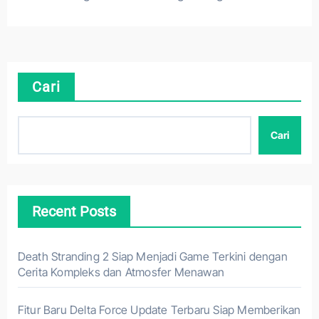
Cari
Cari
Recent Posts
Death Stranding 2 Siap Menjadi Game Terkini dengan
Cerita Kompleks dan Atmosfer Menawan
Fitur Baru Delta Force Update Terbaru Siap Memberikan