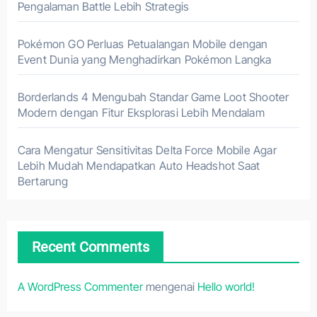
Pengalaman Battle Lebih Strategis
Pokémon GO Perluas Petualangan Mobile dengan
Event Dunia yang Menghadirkan Pokémon Langka
Borderlands 4 Mengubah Standar Game Loot Shooter
Modern dengan Fitur Eksplorasi Lebih Mendalam
Cara Mengatur Sensitivitas Delta Force Mobile Agar
Lebih Mudah Mendapatkan Auto Headshot Saat
Bertarung
Recent Comments
A WordPress Commenter
mengenai
Hello world!