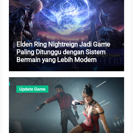
Elden Ring Nightreign Jadi Game
Paling Ditunggu dengan Sistem
Bermain yang Lebih Modern
Update Game