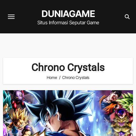
Skip
DUNIAGAME
to
content
Situs Informasi Seputar Game
Chrono Crystals
Home
Chrono Crystals