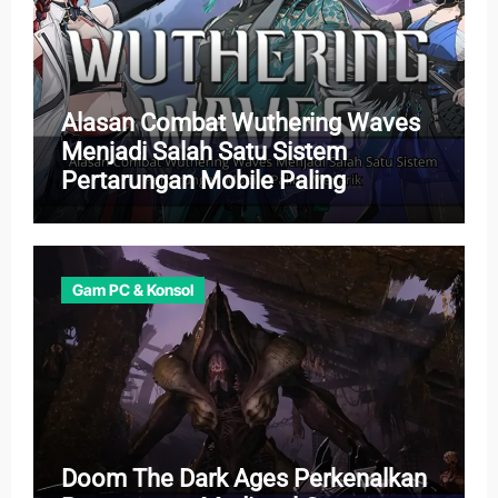
Alasan Combat Wuthering Waves
Menjadi Salah Satu Sistem
Pertarungan Mobile Paling
Menarik
Gam PC & Konsol
Doom The Dark Ages Perkenalkan