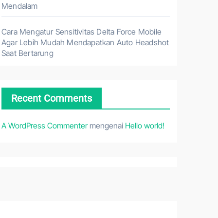
Mendalam
Cara Mengatur Sensitivitas Delta Force Mobile
Agar Lebih Mudah Mendapatkan Auto Headshot
Saat Bertarung
Recent Comments
A WordPress Commenter
mengenai
Hello world!