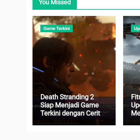
You Missed
Game Terkini
Up
Death Stranding 2
Fit
Siap Menjadi Game
Up
Terkini dengan Cerita
Me
Kompleks dan
Pe
Atmosfer Menawan
Leb