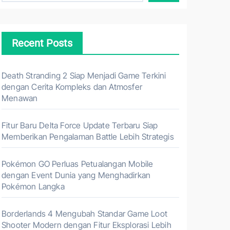
Recent Posts
Death Stranding 2 Siap Menjadi Game Terkini
dengan Cerita Kompleks dan Atmosfer
Menawan
Fitur Baru Delta Force Update Terbaru Siap
Memberikan Pengalaman Battle Lebih Strategis
Pokémon GO Perluas Petualangan Mobile
dengan Event Dunia yang Menghadirkan
Pokémon Langka
Borderlands 4 Mengubah Standar Game Loot
Shooter Modern dengan Fitur Eksplorasi Lebih