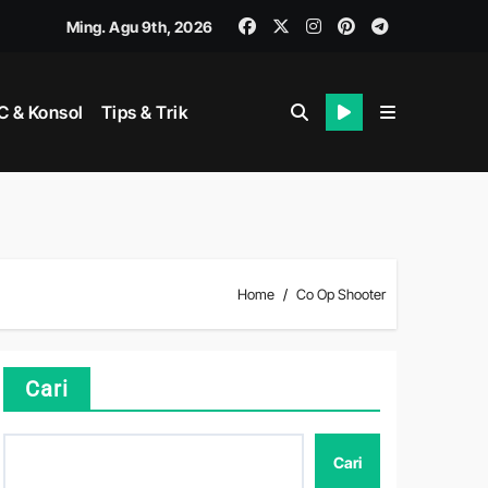
Ming. Agu 9th, 2026
gka
 & Konsol
Tips & Trik
dalam
at Bertarung
Home
Co Op Shooter
Cari
Cari