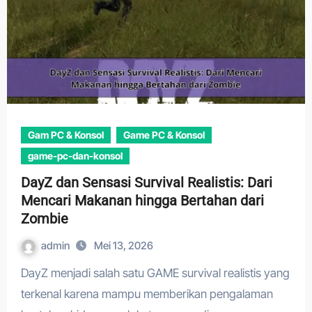
Gam PC & Konsol
Game PC & Konsol
game-pc-dan-konsol
DayZ dan Sensasi Survival Realistis: Dari
Mencari Makanan hingga Bertahan dari
Zombie
admin
Mei 13, 2026
DayZ menjadi salah satu GAME survival realistis yang
terkenal karena mampu memberikan pengalaman