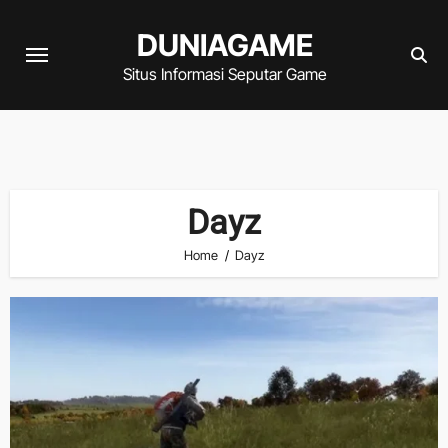
Skip
DUNIAGAME
to
content
Situs Informasi Seputar Game
Dayz
Home
Dayz