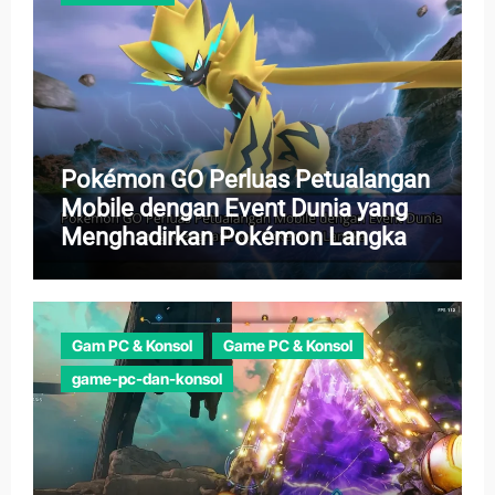
Pokémon GO Perluas Petualangan
Mobile dengan Event Dunia yang
Menghadirkan Pokémon Langka
Gam PC & Konsol
Game PC & Konsol
game-pc-dan-konsol