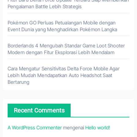
Pengalaman Battle Lebih Strategis
Pokémon GO Perluas Petualangan Mobile dengan
Event Dunia yang Menghadirkan Pokémon Langka
Borderlands 4 Mengubah Standar Game Loot Shooter
Modern dengan Fitur Eksplorasi Lebih Mendalam
Cara Mengatur Sensitivitas Delta Force Mobile Agar
Lebih Mudah Mendapatkan Auto Headshot Saat
Bertarung
Recent Comments
A WordPress Commenter
mengenai
Hello world!