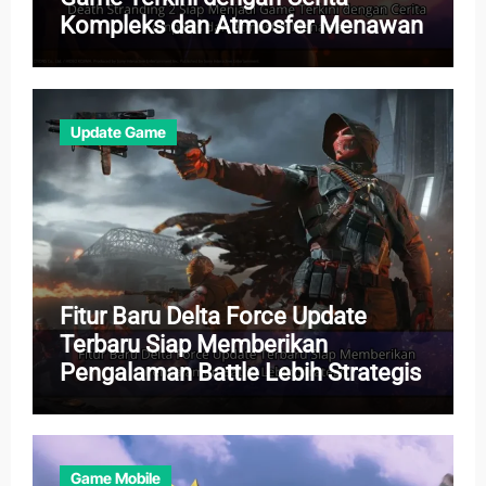
Kompleks dan Atmosfer Menawan
Update Game
Fitur Baru Delta Force Update
Terbaru Siap Memberikan
Pengalaman Battle Lebih Strategis
Game Mobile